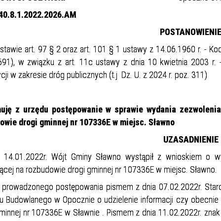
40.8.1.2022.2026.AM
POSTANOWIENI
tawie art. 97 § 2 oraz art. 101 § 1 ustawy z 14.06.1960 r. - Ko
691), w związku z art. 11c ustawy z dnia 10 kwietnia 2003 r. 
cji w zakresie dróg publicznych (t.j Dz. U. z 2024 r. poz. 311)
uję z urzędu postępowanie w sprawie wydania zezwolenia n
owie drogi gminnej nr 107336E w miejsc. Sławno
UZASADNIENIE
 14.01.2022r. Wójt Gminy Sławno wystąpił z wnioskiem o wyd
ącej na rozbudowie drogi gminnej nr 107336E w miejsc. Sławno.
 prowadzonego postępowania pismem z dnia 07.02.2022r. Staro
u Budowlanego w Opocznie o udzielenie informacji czy obecni
gminnej nr 107336E w Sławnie . Pismem z dnia 11.02.2022r. zn