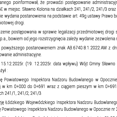
anego poinformował, że prowadzi postępowanie administracyj
 w miejsc. Sławno Kolonia na działkach 241, 241/2, 241/3 oraz 
pie wydania postanowienia na podstawie art. 49g ustawy Prawo b
iotowej drogi.
zenie postępowania w sprawie legalizacji przedmiotowej drogi 
.p.a., bowiem od jego rozstrzygnięcia zależy wydanie zezwolenia n
powyższego postanowieniem znak AB.6740.8.1.2022.AM z dnia 
owanie administracyjne.
 15.12.2025r. (19. 12.2025r. data wpływu) Wójt Gminy Sławno
żył :
ję Powiatowego Inspektora Nadzoru Budowlanego w Opocznie nr
j w km 0+000 do 0+691 wraz z ciągiem pieszym w km 0+691 
ach 241/1, 241/2, 241/3
zję Łódzkiego Wojewódzkiego Inspektora Nadzoru Budowlanego
ę Powiatowego Inspektora Nadzoru Budowlanego w Opocznie nr 2