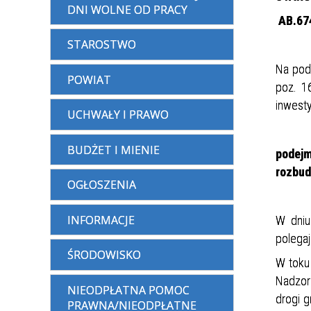
DNI WOLNE OD PRACY
AB.67
STAROSTWO
Na pods
POWIAT
poz. 1
inwesty
UCHWAŁY I PRAWO
BUDŻET I MIENIE
podejm
rozbud
OGŁOSZENIA
INFORMACJE
W dniu
polegaj
ŚRODOWISKO
W toku
Nadzor
NIEODPŁATNA POMOC
drogi 
PRAWNA/NIEODPŁATNE