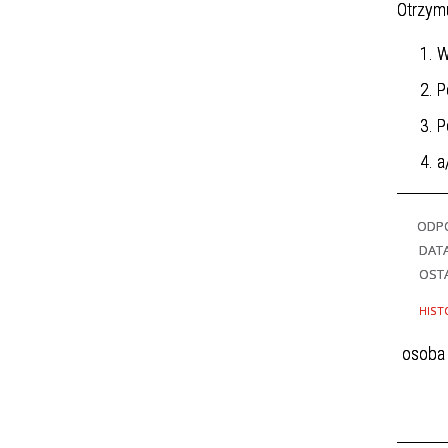
Otrzymu
W
P
P
a
ODPO
DAT
OSTA
HIST
osoba 