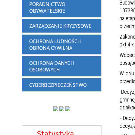
Budowl
PORADNICTWO
107336E
OBYWATELSKIE
na eta
ZARZĄDZANIE KRYZYSOWE
przedm
Zakońc
OCHRONA LUDNOŚCI I
pkt 4 k
OBRONA CYWILNA
Wobec 
postęp
OCHRONA DANYCH
OSOBOWYCH
W dniu
przedło
CYBERBEZPIECZEŃSTWO
-Decyz
gminne
działk
- Decy
decyzj
Statystyka