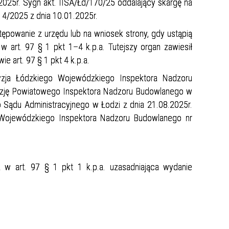
025r. Sygn akt. IISA/Łd/170/25 oddalający skargę na
4/2025 z dnia 10.01.2025r.
stępowanie z urzędu lub na wniosek strony, gdy ustąpią
 art. 97 § 1 pkt 1–4 k.p.a. Tutejszy organ zawiesił
 art. 97 § 1 pkt 4 k.p.a.
zja Łódzkiego Wojewódzkiego Inspektora Nadzoru
yzję Powiatowego Inspektora Nadzoru Budowlanego w
Sądu Administracyjnego w Łodzi z dnia 21.08.2025r.
 Wojewódzkiego Inspektora Nadzoru Budowlanego nr
w art. 97 § 1 pkt 1 k.p.a. uzasadniająca wydanie