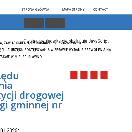
STRONA GŁÓWNA
MAPA STRONY
KONTAKT
Twoja przeglądarka nie obsługuje JavaScript
A, ZAWIADOMIENIA, INFORMACJE
2026 ROK
ĘCIU Z URZĘDU POSTĘPOWANIA W SPRAWIE WYDANIA ZEZWOLENIA NA
7336E W MIEJSC. SŁAWNO
zędu
nia
tycji drogowej
gi gminnej nr
026r