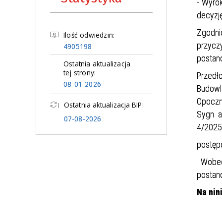
- Wyro
decyzj
Zgodnie
Ilość odwiedzin:
przycz
4905198
postano
Ostatnia aktualizacja
tej strony:
Przedł
08-01-2026
Budowl
Opoczn
Ostatnia aktualizacja BIP:
Sygn a
07-08-2026
4/2025 
postępo
Wobec 
postano
Na nin