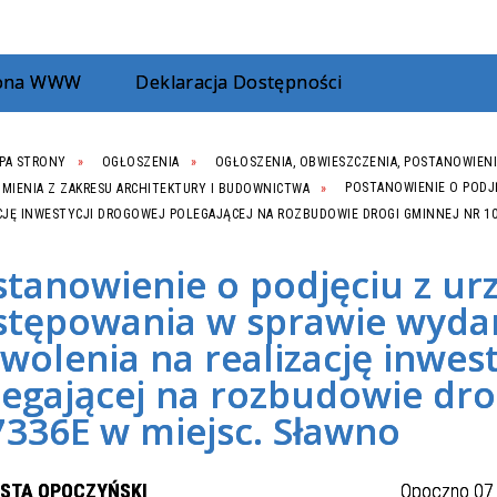
rona WWW
Deklaracja Dostępności
PA STRONY
OGŁOSZENIA
OGŁOSZENIA, OBWIESZCZENIA, POSTANOWIENI
MIENIA Z ZAKRESU ARCHITEKTURY I BUDOWNICTWA
POSTANOWIENIE O PODJ
CJĘ INWESTYCJI DROGOWEJ POLEGAJĄCEJ NA ROZBUDOWIE DROGI GMINNEJ NR 10
stanowienie o podjęciu z ur
stępowania w sprawie wyda
wolenia na realizację inwes
egającej na rozbudowie dro
7336E w miejsc. Sławno
OSTA OPOCZYŃSKI
Opoczno 07.01.2