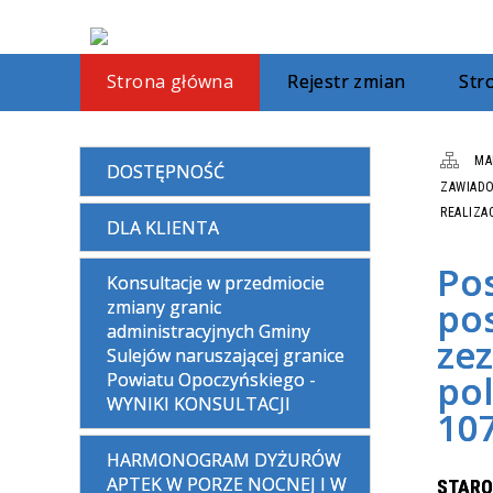
Strona główna
Rejestr zmian
St
MA
DOSTĘPNOŚĆ
ZAWIADO
REALIZA
DLA KLIENTA
Po
Konsultacje w przedmiocie
po
zmiany granic
administracyjnych Gminy
zez
Sulejów naruszającej granice
pol
Powiatu Opoczyńskiego -
WYNIKI KONSULTACJI
10
HARMONOGRAM DYŻURÓW
APTEK W PORZE NOCNEJ I W
STAR