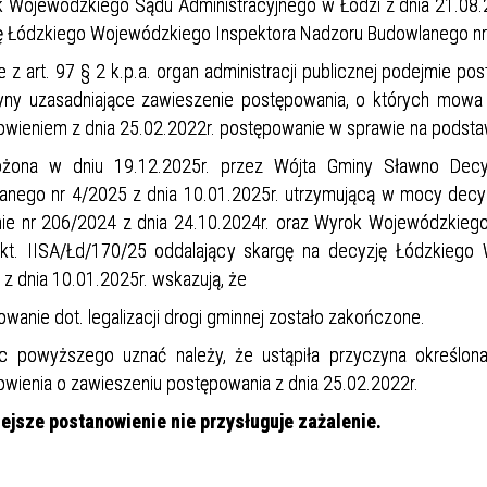
k Wojewódzkiego Sądu Administracyjnego w Łodzi z dnia 21.08.2
ę Łódzkiego Wojewódzkiego Inspektora Nadzoru Budowlanego nr 
 z art. 97 § 2 k.p.a. organ administracji publicznej podejmie po
yny uzasadniające zawieszenie postępowania, o których mowa w
wieniem z dnia 25.02.2022r. postępowanie w sprawie na podstawie
ożona w dniu 19.12.2025r. przez Wójta Gminy Sławno Decy
anego nr 4/2025 z dnia 10.01.2025r. utrzymującą w mocy dec
ie nr 206/2024 z dnia 24.10.2024r. oraz Wyrok Wojewódzkiego 
kt. IISA/Łd/170/25 oddalający skargę na decyzję Łódzkiego
z dnia 10.01.2025r. wskazują, że
wanie dot. legalizacji drogi gminnej zostało zakończone.
powyższego uznać należy, że ustąpiła przyczyna określona 
wienia o zawieszeniu postępowania z dnia 25.02.2022r.
iejsze postanowienie nie przysługuje zażalenie.