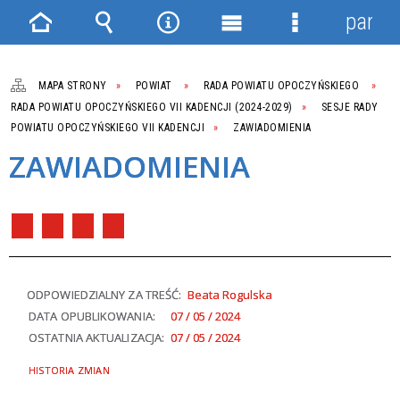
panel
Strona
Wyszukiwarka
Narzędzia
Menu
Menu
główna
główne
szczegółowe
MAPA STRONY
POWIAT
RADA POWIATU OPOCZYŃSKIEGO
RADA POWIATU OPOCZYŃSKIEGO VII KADENCJI (2024-2029)
SESJE RADY
POWIATU OPOCZYŃSKIEGO VII KADENCJI
ZAWIADOMIENIA
ZAWIADOMIENIA
ODPOWIEDZIALNY ZA TREŚĆ:
Beata Rogulska
DATA OPUBLIKOWANIA:
07 / 05 / 2024
OSTATNIA AKTUALIZACJA:
07 / 05 / 2024
HISTORIA ZMIAN