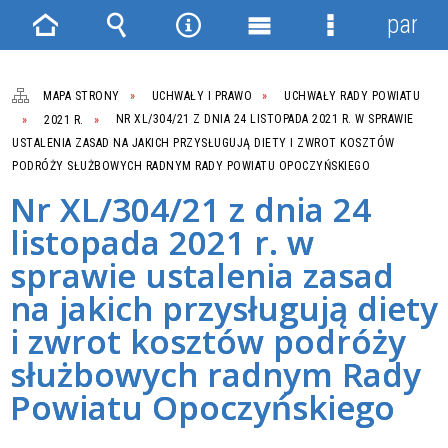
panel
Strona
Wyszukiwarka
Narzędzia
Menu
Menu
główna
główne
szczegółowe
MAPA STRONY
UCHWAŁY I PRAWO
UCHWAŁY RADY POWIATU
2021 R.
NR XL/304/21 Z DNIA 24 LISTOPADA 2021 R. W SPRAWIE
USTALENIA ZASAD NA JAKICH PRZYSŁUGUJĄ DIETY I ZWROT KOSZTÓW
PODRÓŻY SŁUŻBOWYCH RADNYM RADY POWIATU OPOCZYŃSKIEGO
Nr XL/304/21 z dnia 24
listopada 2021 r. w
sprawie ustalenia zasad
na jakich przysługują diety
i zwrot kosztów podróży
służbowych radnym Rady
Powiatu Opoczyńskiego