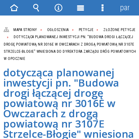
panel
Strona
Wyszukiwarka
Narzędzia
Menu
Menu
główna
główne
szczegółowe
MAPA STRONY
OGŁOSZENIA
PETYCJE
ZŁOŻONE PETYCJE
DOTYCZĄCA PLANOWANEJ INWESTYCJI PN. "BUDOWA DROGI ŁĄCZĄCEJ
DROGĘ POWIATOWĄ NR 3016E W OWCZARACH Z DROGĄ POWIATOWĄ NR 3107E
STRZELCE-BŁOGIE" WNIESIONA DO DYREKTORA ZARZĄDU DRÓG POWIATOWYCH
W OPOCZNIE
dotycząca planowanej
inwestycji pn. "Budowa
drogi łączącej drogę
powiatową nr 3016E w
Owczarach z drogą
powiatową nr 3107E
Strzelce-Błogie" wniesiona