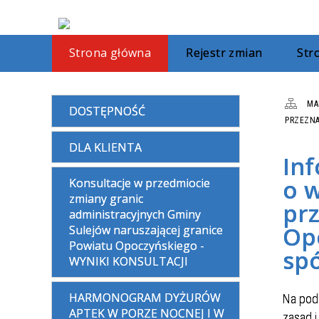
Strona główna
Rejestr zmian
St
MA
DOSTĘPNOŚĆ
PRZEZNA
DLA KLIENTA
In
o 
Konsultacje w przedmiocie
zmiany granic
pr
administracyjnych Gminy
Op
Sulejów naruszającej granice
Powiatu Opoczyńskiego -
sp
WYNIKI KONSULTACJI
HARMONOGRAM DYŻURÓW
Na pod
APTEK W PORZE NOCNEJ I W
zasad i