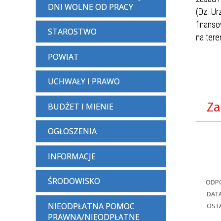
DNI WOLNE OD PRACY
(Dz. Ur
finans
STAROSTWO
na tere
W 
POWIAT
S
Ma
UCHWAŁY I PRAWO
Za
BUDŻET I MIENIE
OGŁOSZENIA
INFORMACJE
ŚRODOWISKO
ODPO
DAT
NIEODPŁATNA POMOC
OSTA
PRAWNA/NIEODPŁATNE