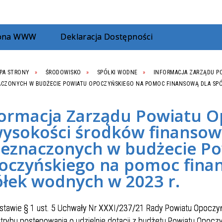
rona WWW
Deklaracja Dostępności
PA STRONY
ŚRODOWISKO
SPÓŁKI WODNE
INFORMACJA ZARZĄDU P
CZONYCH W BUDŻECIE POWIATU OPOCZYŃSKIEGO NA POMOC FINANSOWĄ DLA SPÓ
formacja Zarządu Powiatu O
wysokości środków finanso
zeznaczonych w budżecie P
oczyńskiego na pomoc fina
ółek wodnych w 2023 r.
stawie § 1 ust. 5 Uchwały Nr XXXI/237/21 Rady Powiatu Opoczyńs
 trybu postępowania o udzielnie dotacji z budżetu Powiatu Opoc