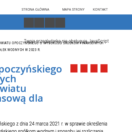
STRONA GŁÓWNA
MAPA STRONY
KONTAKT
Twoja przeglądarka nie obsługuje JavaScript
OWIATU OPOCZYŃSKIEGO O WYSOKOŚCI ŚRODKÓW FINANSOWYCH
ŁEK WODNYCH W 2023 R.
poczyńskiego
wych
owiatu
nsową dla
kiego z dnia 24 marca 2021 r. w sprawie określenia
zyńskiego spółkom wodnym i sposobu jej rozliczania