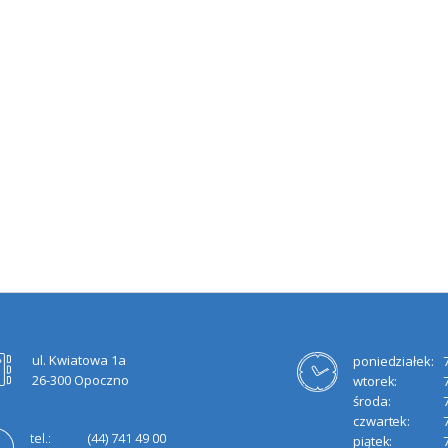
ul. Kwiatowa 1a
poniedziałek:
26-300 Opoczno
wtorek:
środa:
czwartek:
tel.:
(44) 741 49 00
piątek: