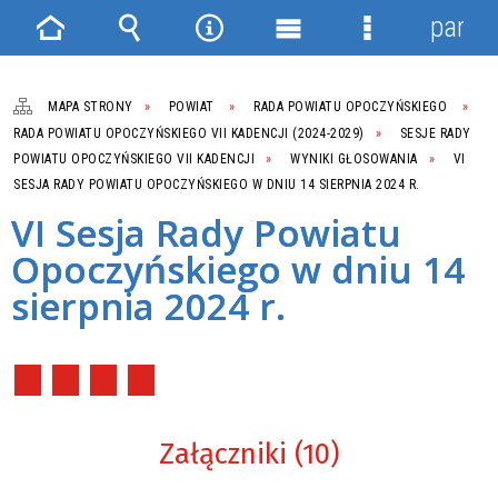
panel
Strona
Wyszukiwarka
Narzędzia
Menu
Menu
główna
główne
szczegółowe
MAPA STRONY
POWIAT
RADA POWIATU OPOCZYŃSKIEGO
RADA POWIATU OPOCZYŃSKIEGO VII KADENCJI (2024-2029)
SESJE RADY
POWIATU OPOCZYŃSKIEGO VII KADENCJI
WYNIKI GŁOSOWANIA
VI
SESJA RADY POWIATU OPOCZYŃSKIEGO W DNIU 14 SIERPNIA 2024 R.
VI Sesja Rady Powiatu
Opoczyńskiego w dniu 14
sierpnia 2024 r.
Załączniki (10)