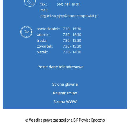
fax.:
(44) 741 49 01
mail:
organizacyjny@opocznopowiat.pl
poniedziałek:
7:30 - 15:30
wtorek:
7:30 - 16:30
środa:
7:30 - 15:30
czwartek:
7:30 - 15:30
piątek:
7:30 - 14:30
Pełne dane teleadresowe
Strona główna
Rejestr zmian
Strona WWW
© Wszelkie prawa zastrzeżone,
BIP Powiat Opoczno