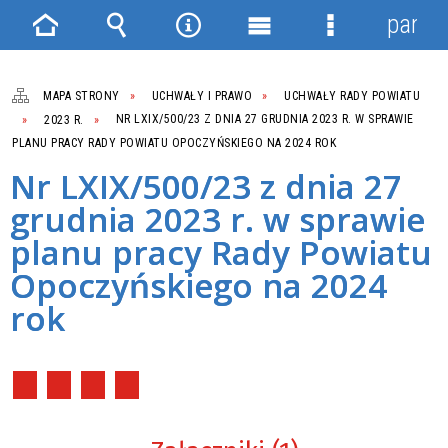
panel
Strona
Wyszukiwarka
Narzędzia
Menu
Menu
główna
główne
szczegółowe
MAPA STRONY
UCHWAŁY I PRAWO
UCHWAŁY RADY POWIATU
2023 R.
NR LXIX/500/23 Z DNIA 27 GRUDNIA 2023 R. W SPRAWIE
PLANU PRACY RADY POWIATU OPOCZYŃSKIEGO NA 2024 ROK
Nr LXIX/500/23 z dnia 27
grudnia 2023 r. w sprawie
planu pracy Rady Powiatu
Opoczyńskiego na 2024
rok