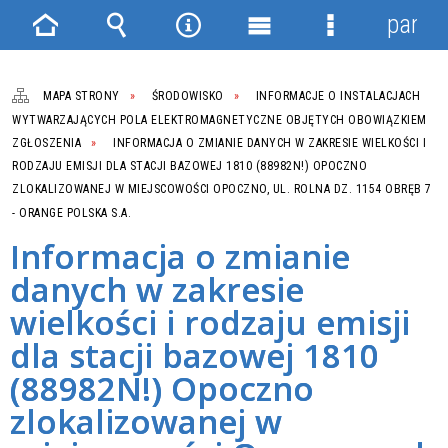
panel
Strona
Wyszukiwarka
Narzędzia
Menu
Menu
główna
główne
szczegółowe
MAPA STRONY
ŚRODOWISKO
INFORMACJE O INSTALACJACH
WYTWARZAJĄCYCH POLA ELEKTROMAGNETYCZNE OBJĘTYCH OBOWIĄZKIEM
ZGŁOSZENIA
INFORMACJA O ZMIANIE DANYCH W ZAKRESIE WIELKOŚCI I
RODZAJU EMISJI DLA STACJI BAZOWEJ 1810 (88982N!) OPOCZNO
ZLOKALIZOWANEJ W MIEJSCOWOŚCI OPOCZNO, UL. ROLNA DZ. 1154 OBRĘB 7
- ORANGE POLSKA S.A.
Informacja o zmianie
danych w zakresie
wielkości i rodzaju emisji
dla stacji bazowej 1810
(88982N!) Opoczno
zlokalizowanej w