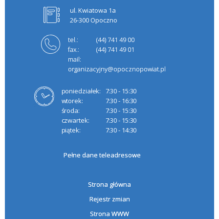
ul. Kwiatowa 1a
26-300 Opoczno
tel.:
(44) 741 49 00
fax.:
(44) 741 49 01
mail:
organizacyjny@opocznopowiat.pl
poniedziałek:
7:30 - 15:30
wtorek:
7:30 - 16:30
środa:
7:30 - 15:30
czwartek:
7:30 - 15:30
piątek:
7:30 - 14:30
Pełne dane teleadresowe
Strona główna
Rejestr zmian
Strona WWW