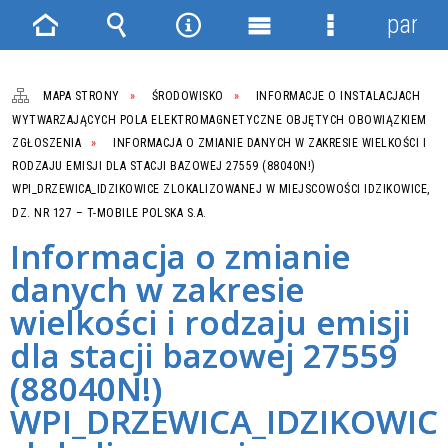
panel
Strona
Wyszukiwarka
Narzędzia
Menu
Menu
główna
główne
szczegółowe
MAPA STRONY
ŚRODOWISKO
INFORMACJE O INSTALACJACH
WYTWARZAJĄCYCH POLA ELEKTROMAGNETYCZNE OBJĘTYCH OBOWIĄZKIEM
ZGŁOSZENIA
INFORMACJA O ZMIANIE DANYCH W ZAKRESIE WIELKOŚCI I
RODZAJU EMISJI DLA STACJI BAZOWEJ 27559 (88040N!)
WPI_DRZEWICA_IDZIKOWICE ZLOKALIZOWANEJ W MIEJSCOWOŚCI IDZIKOWICE,
DZ. NR 127 – T-MOBILE POLSKA S.A.
Informacja o zmianie
danych w zakresie
wielkości i rodzaju emisji
dla stacji bazowej 27559
(88040N!)
WPI_DRZEWICA_IDZIKOWIC