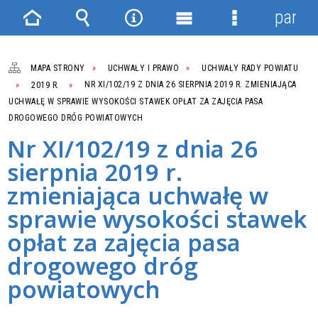
panel
Strona
Wyszukiwarka
Narzędzia
Menu
Menu
główna
główne
szczegółowe
MAPA STRONY
UCHWAŁY I PRAWO
UCHWAŁY RADY POWIATU
2019 R.
NR XI/102/19 Z DNIA 26 SIERPNIA 2019 R. ZMIENIAJĄCA
UCHWAŁĘ W SPRAWIE WYSOKOŚCI STAWEK OPŁAT ZA ZAJĘCIA PASA
DROGOWEGO DRÓG POWIATOWYCH
Nr XI/102/19 z dnia 26
sierpnia 2019 r.
zmieniająca uchwałę w
sprawie wysokości stawek
opłat za zajęcia pasa
drogowego dróg
powiatowych