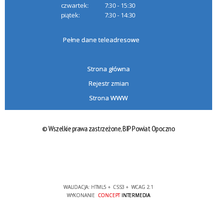
czwartek:
7:30 - 15:30
piątek:
7:30 - 14:30
Pełne dane teleadresowe
Strona główna
Rejestr zmian
Strona WWW
© Wszelkie prawa zastrzeżone,
BIP Powiat Opoczno
WALIDACJA:
HTML5
+
CSS3
+
WCAG 2.1
WYKONANIE
CONCEPT
INTERMEDIA