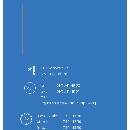
ul. Kwiatowa 1a
26-300 Opoczno
tel.:
(44) 741 49 00
fax.:
(44) 741 49 01
mail:
organizacyjny@opocznopowiat.pl
poniedziałek:
7:30 - 15:30
wtorek:
7:30 - 16:30
środa:
7:30 - 15:30