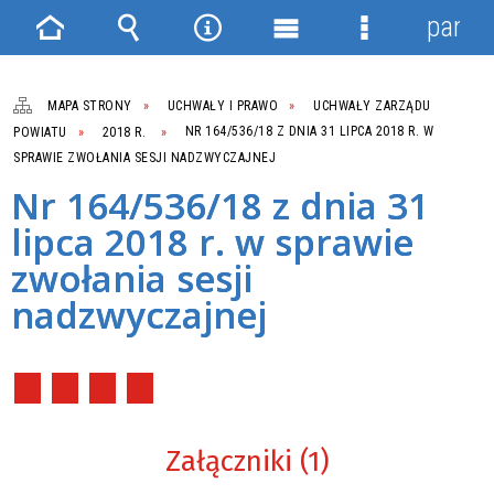
panel
Strona
Wyszukiwarka
Narzędzia
Menu
Menu
główna
główne
szczegółowe
MAPA STRONY
UCHWAŁY I PRAWO
UCHWAŁY ZARZĄDU
POWIATU
2018 R.
NR 164/536/18 Z DNIA 31 LIPCA 2018 R. W
SPRAWIE ZWOŁANIA SESJI NADZWYCZAJNEJ
Nr 164/536/18 z dnia 31
lipca 2018 r. w sprawie
zwołania sesji
nadzwyczajnej
Załączniki (1)